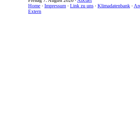
Freitag 7. August 2026 ·
A
b
c
d
e
f
Home
·
Impressum
·
Link zu uns
·
Klimadatenbank
·
Ar
Extern