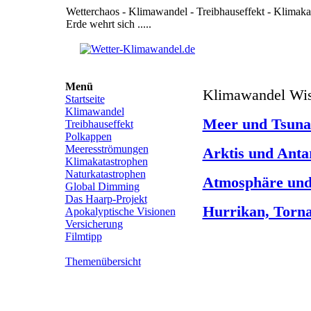
Wetterchaos - Klimawandel - Treibhauseffekt - Klimak
Erde wehrt sich .....
Menü
Klimawandel Wis
Startseite
Klimawandel
Meer und Tsuna
Treibhauseffekt
Polkappen
Meeresströmungen
Arktis und Anta
Klimakatastrophen
Naturkatastrophen
Atmosphäre und
Global Dimming
Das Haarp-Projekt
Hurrikan, Torn
Apokalyptische Visionen
Versicherung
Filmtipp
Themenübersicht