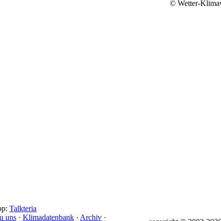
© Wetter-Klima
pp:
Talkteria
u uns
·
Klimadatenbank
·
Archiv
·