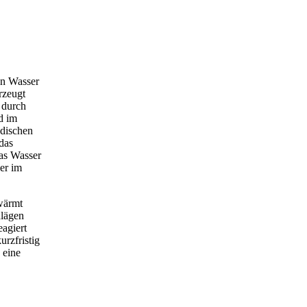
en Wasser
rzeugt
 durch
d im
ndischen
das
Das Wasser
er im
wärmt
hlägen
agiert
rzfristig
 eine