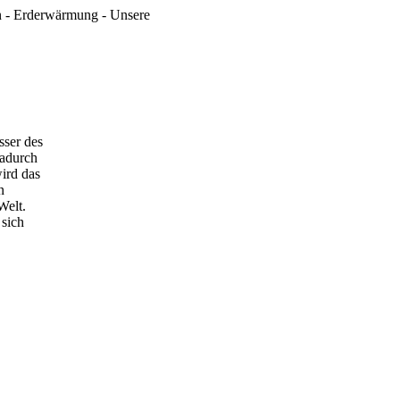
en - Erderwärmung - Unsere
sser des
dadurch
ird das
n
Welt.
 sich