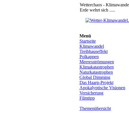
Wetterchaos - Klimawandel
Erde wehrt sich .....
Menü
Startseite
Klimawandel
Treibhauseffekt
Polkappen
Meeresströmungen
Klimakatastrophen
Naturkatastrophen
Global Dimming
Das Haarp-Projekt
Apokalyptische Visionen
Versicherung
Filmtipp
Themenübersicht