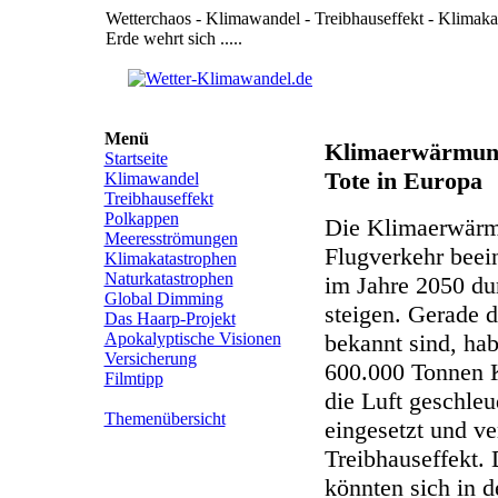
Wetterchaos - Klimawandel - Treibhauseffekt - Klimak
Erde wehrt sich .....
Menü
Klimaerwärmung
Startseite
Tote in Europa
Klimawandel
Treibhauseffekt
Polkappen
Die Klimaerwärm
Meeresströmungen
Flugverkehr beein
Klimakatastrophen
Naturkatastrophen
im Jahre 2050 du
Global Dimming
steigen. Gerade di
Das Haarp-Projekt
Apokalyptische Visionen
bekannt sind, ha
Versicherung
600.000 Tonnen K
Filmtipp
die Luft geschleu
Themenübersicht
eingesetzt und ve
Treibhauseffekt.
könnten sich in d