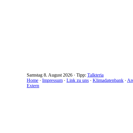
Samstag 8. August 2026 · Tipp:
Talkteria
Home
·
Impressum
·
Link zu uns
·
Klimadatenbank
·
Ar
Extern