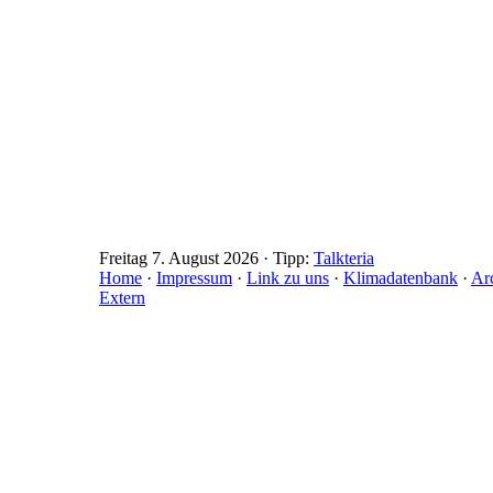
Freitag 7. August 2026 · Tipp:
Talkteria
Home
·
Impressum
·
Link zu uns
·
Klimadatenbank
·
Ar
Extern