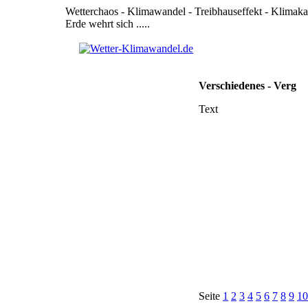
Wetterchaos - Klimawandel - Treibhauseffekt - Klimak
Erde wehrt sich .....
Verschiedenes - Verg
Text
Seite
1
2
3
4
5
6
7
8
9
10