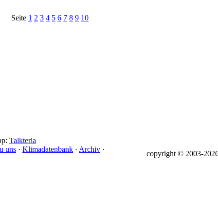
Seite
1
2
3
4
5
6
7
8
9
10
pp:
Talkteria
u uns
·
Klimadatenbank
·
Archiv
·
copyright © 2003-
2026