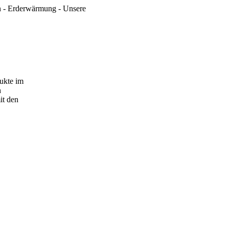
en - Erderwärmung - Unsere
dukte im
h
it den