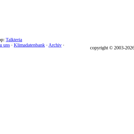
pp:
Talkteria
u uns
·
Klimadatenbank
·
Archiv
·
copyright © 2003-
2026