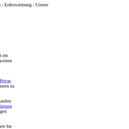
en - Erderwärmung - Unsere
 ein
rweisen
Privat
,
insen zu
kaufen
ierung
igen
ben Sie