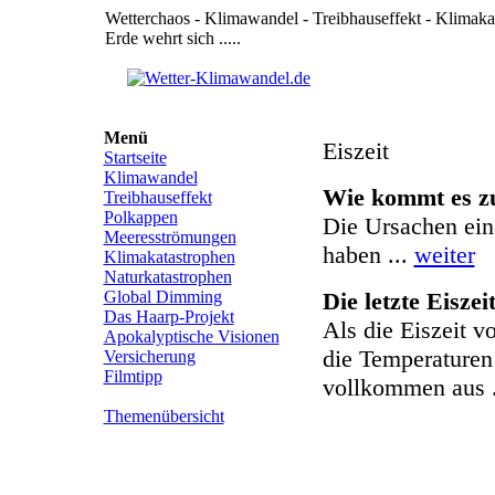
Wetterchaos - Klimawandel - Treibhauseffekt - Klimak
Erde wehrt sich .....
Menü
Eiszeit
Startseite
Klimawandel
Wie kommt es zu
Treibhauseffekt
Polkappen
Die Ursachen ein
Meeresströmungen
haben ...
weiter
Klimakatastrophen
Naturkatastrophen
Global Dimming
Die letzte Eiszei
Das Haarp-Projekt
Als die Eiszeit 
Apokalyptische Visionen
die Temperaturen 
Versicherung
Filmtipp
vollkommen aus 
Themenübersicht