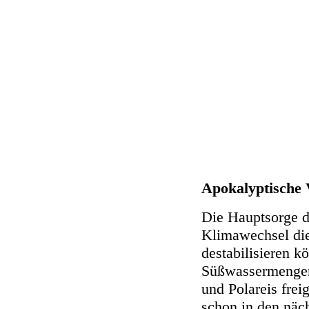
Apokalyptische 
Die Hauptsorge de
Klimawechsel die
destabilisieren k
Süßwassermengen
und Polareis frei
schon in den näch