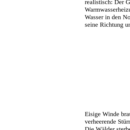
realistisch: Der G
Warmwasserheizun
Wasser in den Nor
seine Richtung un
Eisige Winde bra
verheerende Stür
Die Wälder sterb