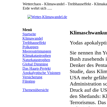
Wetterchaos - Klimawandel - Treibhauseffekt - Klimak
Erde wehrt sich .....
Menü
Klimaschwankung
Startseite
Klimawandel
Yodas apokalypti
Treibhauseffekt
Polkappen
Meeresströmungen
Sie nennen ihn Yo
Klimakatastrophen
Bush zusehends i
Naturkatastrophen
Global Dimming
Denker des Pentag
Das Haarp-Projekt
Studie, dass Kli
Apokalyptische Visionen
USA mehr gefährd
Versicherung
Filmtipp
Administration s
Druck auf die US-
Themenübersicht
den Shetlands: K
Terrorismus. Das 