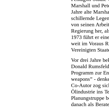
Marshall und Pete
Jahre alte Marshal
schillernde Lege
von seinen Arbei
Regierung her, als
1973 führt er ein
weit im Voraus Ri
Vereinigten Staat
Vor drei Jahre b
Donald Rumsfeld 
Programm zur En
weapons” - denke
Co-Autor zog sic
Ölindustrie ins T
Planungstruppe be
danach als Berate