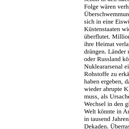
Folge wären ver
Überschwemmunge
sich in eine Eisw
Küstenstaaten wi
überflutet. Milli
ihre Heimat verla
drängen. Länder m
oder Russland kön
Nukleararsenal e
Rohstoffe zu erk
haben ergeben, d
wieder abrupte 
muss, als Ursach
Wechsel in den g
Welt könnte in An
in tausend Jahren
Dekaden. Überras