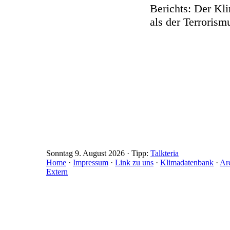
Berichts: Der Kli
als der Terrorism
Sonntag 9. August 2026 · Tipp:
Talkteria
Home
·
Impressum
·
Link zu uns
·
Klimadatenbank
·
Ar
Extern